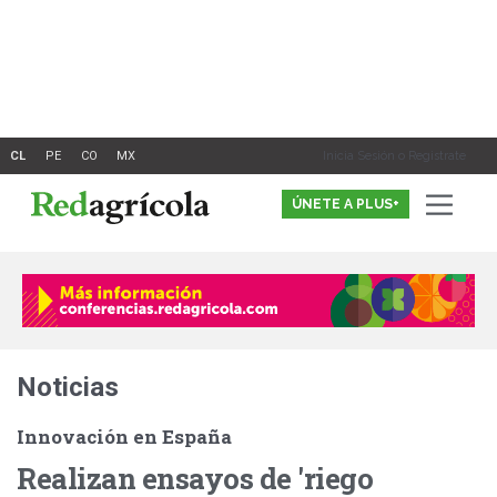
Ir
al
contenido
Inicia Sesión o Registrate
ÚNETE A PLUS+
Noticias
Innovación en España
Realizan ensayos de 'riego