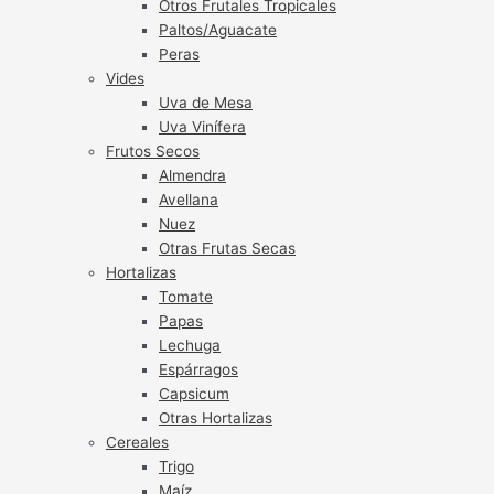
Otros Frutales Tropicales
Paltos/Aguacate
Peras
Vides
Uva de Mesa
Uva Vinífera
Frutos Secos
Almendra
Avellana
Nuez
Otras Frutas Secas
Hortalizas
Tomate
Papas
Lechuga
Espárragos
Capsicum
Otras Hortalizas
Cereales
Trigo
Maíz