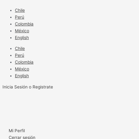
Ir
al
Chile
contenido
Perú
Colombia
México
English
Chile
Perú
Colombia
México
English
Inicia Sesión o Registrate
Mi Perfil
Cerrar sesión