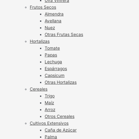
Uva Vinífera
Frutos Secos
Almendra
Avellana
Nuez
Otras Frutas Secas
Hortalizas
Tomate
Papas
Lechuga
Espárragos
Capsicum
Otras Hortalizas
Cereales
Trigo
Maíz
Arroz
Otros Cereales
Cultivos Extensivos
Caña de Azúcar
Palma