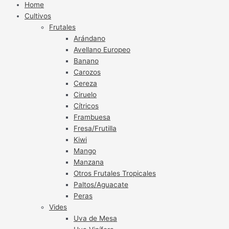
Home
Cultivos
Frutales
Arándano
Avellano Europeo
Banano
Carozos
Cereza
Ciruelo
Cítricos
Frambuesa
Fresa/Frutilla
Kiwi
Mango
Manzana
Otros Frutales Tropicales
Paltos/Aguacate
Peras
Vides
Uva de Mesa