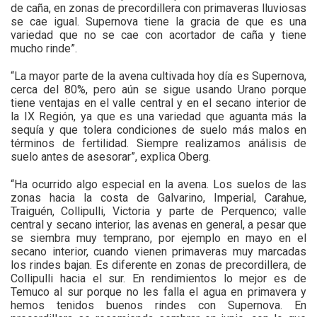
de caña, en zonas de precordillera con primaveras lluviosas
se cae igual. Supernova tiene la gracia de que es una
variedad que no se cae con acortador de caña y tiene
mucho rinde”.
“La mayor parte de la avena cultivada hoy día es Supernova,
cerca del 80%, pero aún se sigue usando Urano porque
tiene ventajas en el valle central y en el secano interior de
la IX Región, ya que es una variedad que aguanta más la
sequía y que tolera condiciones de suelo más malos en
términos de fertilidad. Siempre realizamos análisis de
suelo antes de asesorar”, explica Oberg.
“Ha ocurrido algo especial en la avena. Los suelos de las
zonas hacia la costa de Galvarino, Imperial, Carahue,
Traiguén, Collipulli, Victoria y parte de Perquenco; valle
central y secano interior, las avenas en general, a pesar que
se siembra muy temprano, por ejemplo en mayo en el
secano interior, cuando vienen primaveras muy marcadas
los rindes bajan. Es diferente en zonas de precordillera, de
Collipulli hacia el sur. En rendimientos lo mejor es de
Temuco al sur porque no les falla el agua en primavera y
hemos tenidos buenos rindes con Supernova. En