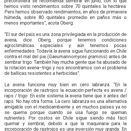
precordillera se recomienda sembrar en junio, con lo que
hemos visto rendimientos sobre 70 quintales la hectárea.
Pero hemos observado rendimientos, en años de primavera
húmeda, sobre 80 quintales promedio en paños más o
menos importantes”, acota Oberg.
“El sur del país es una zona privilegiada en la producción de
avena, dice Oberg, porque tenemos condiciones
agroclimáticas especiales y aún tenemos pocas
enfermedades. Todavía la avena sigue funcionando en Chile
contra el mal del pie (
Gaeumannomyces graminis
) antes de
sembrar trigo. También hay mucha gente que ha abusado de
la rotación avena–trigo y nos encontramos con el problema
de ballicas resistentes a herbicidas”.
La avena funciona muy bien en cero labranza. “En la
incorporación de rastrojos la ecuación perfecta es avena /
raps / trigo. En este sistema la avena tiene que ir antes del
raps. No hay otra forma. La cero labranza es una alternativa
amigable con el medioambiente y en muchos países ya no
se quema porque cuando se usa fuego se queman
nutrientes. Por costos en Chile sigue siendo más fácil
quemar y sembrar, debido a que la maquinaria para la
incorporación de rastrojos es una inversión muy grande. En