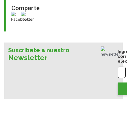
Comparte
Suscríbete a nuestro
Ingr
Newsletter
cor
elec