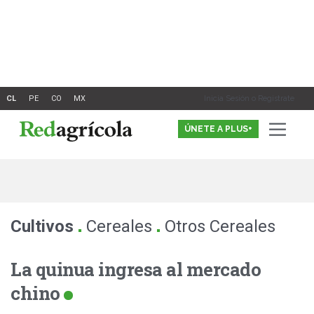
Ir
al
contenido
Inicia Sesión o Registrate
ÚNETE A PLUS+
.
.
Cultivos
Cereales
Otros Cereales
La quinua ingresa al mercado
chino