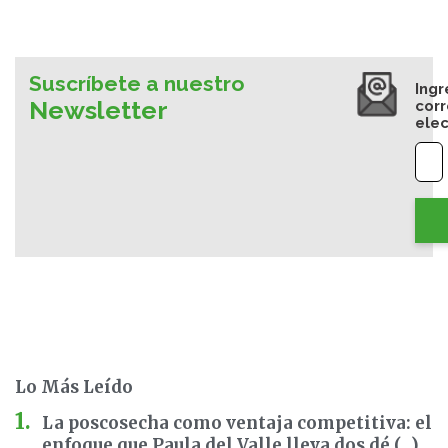
Suscríbete a nuestro
Ingr
Newsletter
cor
elec
Lo Más Leído
La poscosecha como ventaja competitiva: el
enfoque que Paula del Valle lleva dos dé (...)