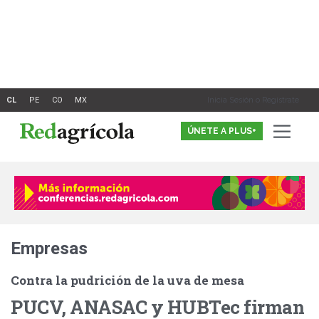
Ir
al
contenido
Inicia Sesión o Registrate
ÚNETE A PLUS+
Empresas
Contra la pudrición de la uva de mesa
PUCV, ANASAC y HUBTec firman