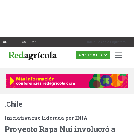
Ir
al
contenido
Inicia Sesión o Registrate
ÚNETE A PLUS+
.Chile
Iniciativa fue liderada por INIA
Proyecto Rapa Nui involucró a