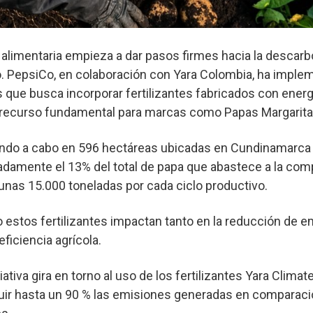
a alimentaria empieza a dar pasos firmes hacia la descar
. PepsiCo, en colaboración con Yara Colombia, ha imple
ís que busca incorporar fertilizantes fabricados con ener
un recurso fundamental para marcas como Papas Margarita
vando a cabo en 596 hectáreas ubicadas en Cundinamarca 
damente el 13% del total de papa que abastece a la com
unas 15.000 toneladas por cada ciclo productivo.
 estos fertilizantes impactan tanto en la reducción de 
eficiencia agrícola.
ciativa gira en torno al uso de los fertilizantes Yara Clima
uir hasta un 90 % las emisiones generadas en comparaci