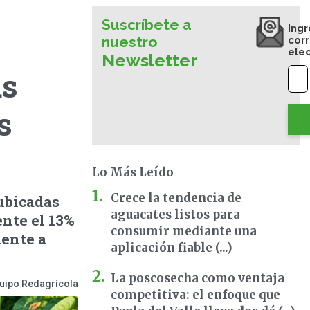
Suscríbete a
Ingr
nuestro
cor
ele
Newsletter
as
s
Lo Más Leído
Crece la tendencia de
 ubicadas
aguacates listos para
nte el 13%
consumir mediante una
lente a
aplicación fiable (...)
La poscosecha como ventaja
uipo Redagrícola
competitiva: el enfoque que