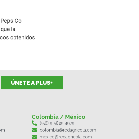
. PepsiCo
 que la
icos obtenidos
ÚNETE A PLUS+
Colombia / México
(+56) 9 5829 4979
com
colombia@redagricola.com
mexico@redagricola.com