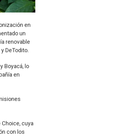
bonización en
mentado un
gía renovable
 y DeTodito.
y Boyacá, lo
pañía en
emisiones
te Choice, cuya
ón con los