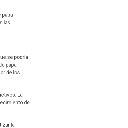
e papa
n las
ue se podría
 de papa
or de los
ctivos. La
alecimiento de
izar la