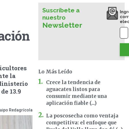
Suscríbete a
Ingr
nuestro
cor
ele
Newsletter
ación
icultores
Lo Más Leído
te la
Crece la tendencia de
inisterio
aguacates listos para
de 13.9
consumir mediante una
aplicación fiable (...)
uipo Redagrícola
La poscosecha como ventaja
competitiva: el enfoque que