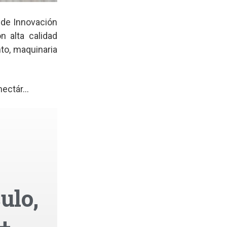
l de Innovación
on alta calidad
to, maquinaria
ectár...
ulo,
+