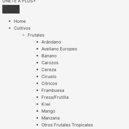
ÚNETE A PLUS+
Home
Cultivos
Frutales
Arándano
Avellano Europeo
Banano
Carozos
Cereza
Ciruelo
Cítricos
Frambuesa
Fresa/Frutilla
Kiwi
Mango
Manzana
Otros Frutales Tropicales