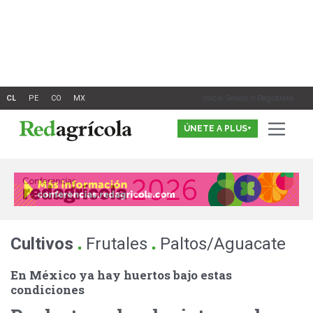
Ir
al
contenido
Inicia Sesión o Registrate
ÚNETE A PLUS+
.
.
Cultivos
Frutales
Paltos/Aguacate
En México ya hay huertos bajo estas
condiciones