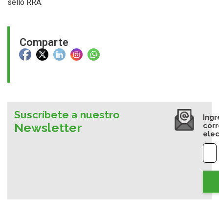
sello RRA.
Comparte
Suscríbete a nuestro
Ingr
Newsletter
cor
elec