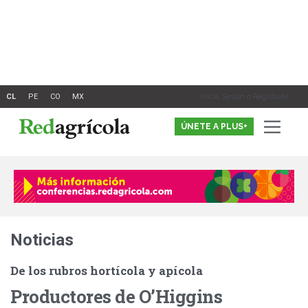
Ir
al
contenido
Inicia Sesión o Registrate
ÚNETE A PLUS+
Noticias
De los rubros hortícola y apícola
Productores de O’Higgins