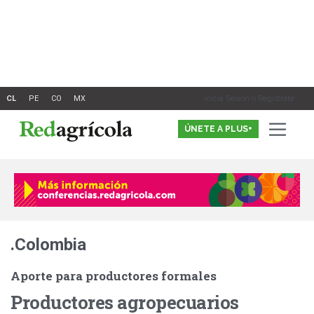
Ir
al
contenido
Inicia Sesión o Registrate
ÚNETE A PLUS+
.Colombia
Aporte para productores formales
Productores agropecuarios