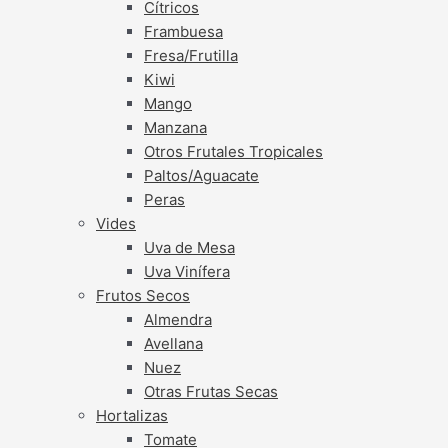
Cítricos
Frambuesa
Fresa/Frutilla
Kiwi
Mango
Manzana
Otros Frutales Tropicales
Paltos/Aguacate
Peras
Vides
Uva de Mesa
Uva Vinífera
Frutos Secos
Almendra
Avellana
Nuez
Otras Frutas Secas
Hortalizas
Tomate