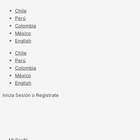
Ir
al
Chile
contenido
Perú
Colombia
México
English
Chile
Perú
Colombia
México
English
Inicia Sesión o Registrate