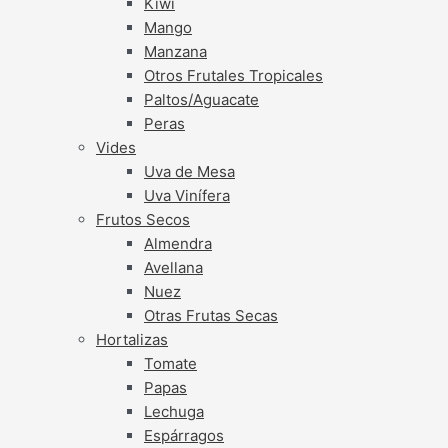
Kiwi
Mango
Manzana
Otros Frutales Tropicales
Paltos/Aguacate
Peras
Vides
Uva de Mesa
Uva Vinífera
Frutos Secos
Almendra
Avellana
Nuez
Otras Frutas Secas
Hortalizas
Tomate
Papas
Lechuga
Espárragos