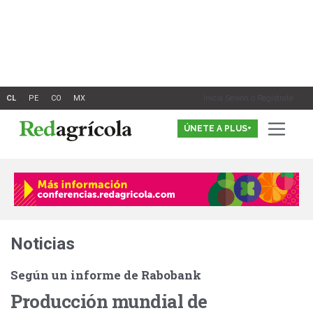
Ir
al
contenido
Inicia Sesión o Registrate
ÚNETE A PLUS+
Noticias
Según un informe de Rabobank
Producción mundial de