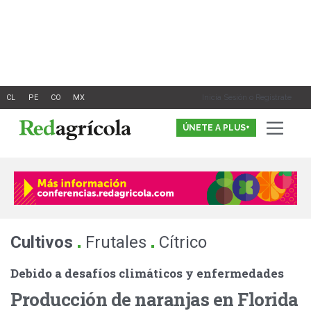
Ir
al
contenido
Inicia Sesión o Registrate
ÚNETE A PLUS+
.
.
Cultivos
Frutales
Cítrico
Debido a desafíos climáticos y enfermedades
Producción de naranjas en Florida