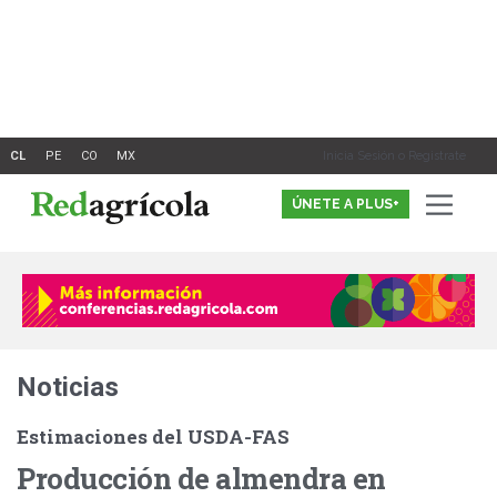
Ir
al
contenido
Inicia Sesión o Registrate
ÚNETE A PLUS+
Noticias
Estimaciones del USDA-FAS
Producción de almendra en