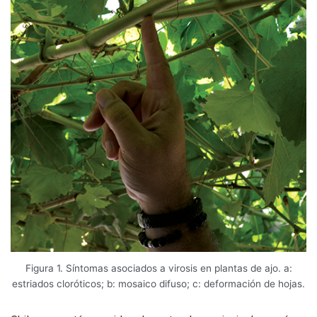
Figura 1. Síntomas asociados a virosis en plantas de ajo. a:
estriados cloróticos; b: mosaico difuso; c: deformación de hojas.