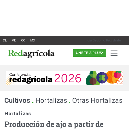
Ir
al
contenido
Inicia Sesión o Registrate
ÚNETE A PLUS+
.
.
Cultivos
Hortalizas
Otras Hortalizas
Hortalizas
Producción de ajo a partir de