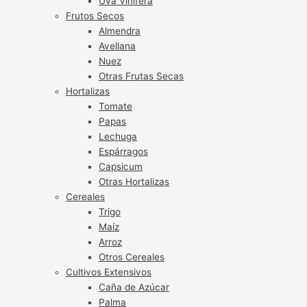
Uva Vinífera
Frutos Secos
Almendra
Avellana
Nuez
Otras Frutas Secas
Hortalizas
Tomate
Papas
Lechuga
Espárragos
Capsicum
Otras Hortalizas
Cereales
Trigo
Maíz
Arroz
Otros Cereales
Cultivos Extensivos
Caña de Azúcar
Palma