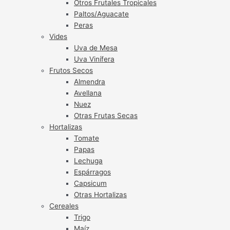
Otros Frutales Tropicales
Paltos/Aguacate
Peras
Vides
Uva de Mesa
Uva Vinífera
Frutos Secos
Almendra
Avellana
Nuez
Otras Frutas Secas
Hortalizas
Tomate
Papas
Lechuga
Espárragos
Capsicum
Otras Hortalizas
Cereales
Trigo
Maíz