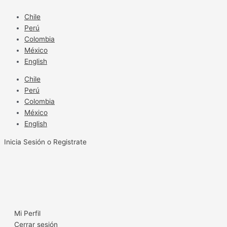
Ir
al
Chile
contenido
Perú
Colombia
México
English
Chile
Perú
Colombia
México
English
Inicia Sesión o Registrate
Mi Perfil
Cerrar sesión