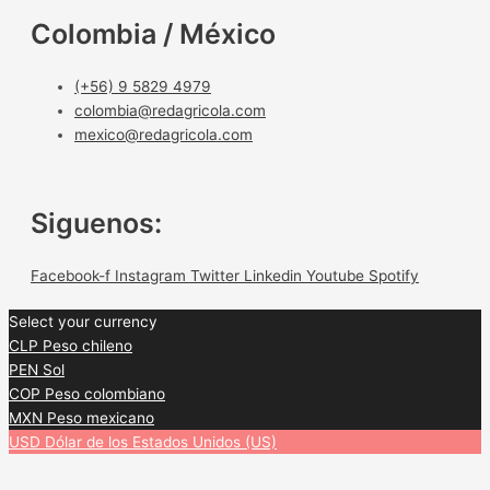
Colombia / México
(+56) 9 5829 4979
colombia@redagricola.com
mexico@redagricola.com
Siguenos:
Facebook-f
Instagram
Twitter
Linkedin
Youtube
Spotify
Select your currency
CLP
Peso chileno
PEN
Sol
COP
Peso colombiano
MXN
Peso mexicano
USD
Dólar de los Estados Unidos (US)