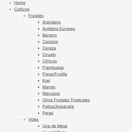
Home
Cultivos
Frutales
Arándano
Avellano Europeo
Banano
Carozos
Cereza
Ciruelo
Cítricos
Frambuesa
Fresa/Frutilla
Kiwi
Mango
Manzana
Otros Frutales Tropicales
Paltos/Aguacate
Peras
Vides
Uva de Mesa