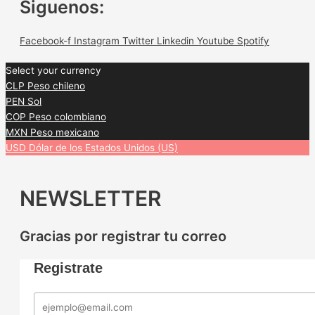
Siguenos:
Facebook-f
Instagram
Twitter
Linkedin
Youtube
Spotify
Select your currency
CLP
Peso chileno
PEN
Sol
COP
Peso colombiano
MXN
Peso mexicano
USD
Dólar de los Estados Unidos (US)
NEWSLETTER
Gracias por registrar tu correo
Registrate