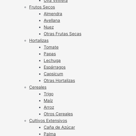
Uva Vinífera
Frutos Secos
Almendra
Avellana
Nuez
Otras Frutas Secas
Hortalizas
Tomate
Papas
Lechuga
Espárragos
Capsicum
Otras Hortalizas
Cereales
Trigo
Maíz
Arroz
Otros Cereales
Cultivos Extensivos
Caña de Azúcar
Palma