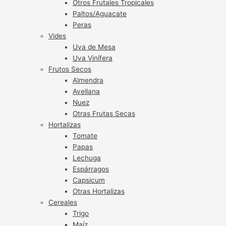
Otros Frutales Tropicales
Paltos/Aguacate
Peras
Vides
Uva de Mesa
Uva Vinífera
Frutos Secos
Almendra
Avellana
Nuez
Otras Frutas Secas
Hortalizas
Tomate
Papas
Lechuga
Espárragos
Capsicum
Otras Hortalizas
Cereales
Trigo
Maíz