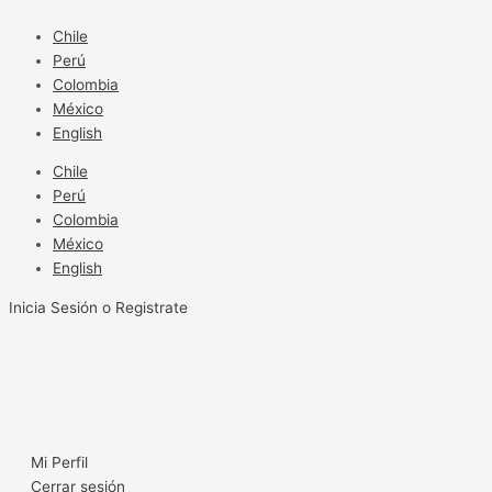
Ir
al
Chile
contenido
Perú
Colombia
México
English
Chile
Perú
Colombia
México
English
Inicia Sesión o Registrate
Mi Perfil
Cerrar sesión