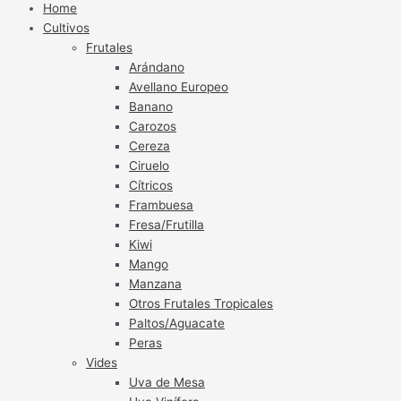
Home
Cultivos
Frutales
Arándano
Avellano Europeo
Banano
Carozos
Cereza
Ciruelo
Cítricos
Frambuesa
Fresa/Frutilla
Kiwi
Mango
Manzana
Otros Frutales Tropicales
Paltos/Aguacate
Peras
Vides
Uva de Mesa