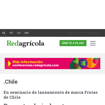
Ir
al
contenido
Inicia Sesión o Registrate
ÚNETE A PLUS+
.Chile
En seminario de lanzamiento de marca Frutas
de Chile