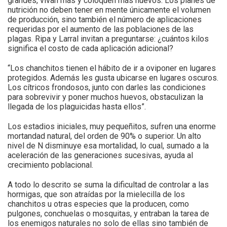
grandes, vivan más y coloquen más huevos. Los planes de
nutrición no deben tener en mente únicamente el volumen
de producción, sino también el número de aplicaciones
requeridas por el aumento de las poblaciones de las
plagas. Ripa y Larral invitan a preguntarse: ¿cuántos kilos
significa el costo de cada aplicación adicional?
“Los chanchitos tienen el hábito de ir a oviponer en lugares
protegidos. Además les gusta ubicarse en lugares oscuros.
Los cítricos frondosos, junto con darles las condiciones
para sobrevivir y poner muchos huevos, obstaculizan la
llegada de los plaguicidas hasta ellos”.
Los estadios iniciales, muy pequeñitos, sufren una enorme
mortandad natural, del orden de 90% o superior. Un alto
nivel de N disminuye esa mortalidad, lo cual, sumado a la
aceleración de las generaciones sucesivas, ayuda al
crecimiento poblacional.
A todo lo descrito se suma la dificultad de controlar a las
hormigas, que son atraídas por la mielecilla de los
chanchitos u otras especies que la producen, como
pulgones, conchuelas o mosquitas, y entraban la tarea de
los enemigos naturales no solo de ellas sino también de