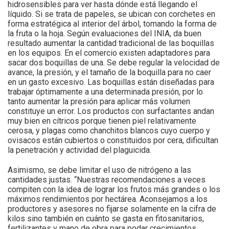
hidrosensibles para ver hasta dónde está llegando el
líquido. Si se trata de papeles, se ubican con corchetes en
forma estratégica al interior del árbol, tomando la forma de
la fruta o la hoja. Según evaluaciones del INIA, da buen
resultado aumentar la cantidad tradicional de las boquillas
en los equipos. En el comercio existen adaptadores para
sacar dos boquillas de una. Se debe regular la velocidad de
avance, la presión, y el tamaño de la boquilla para no caer
en un gasto excesivo. Las boquillas están diseñadas para
trabajar óptimamente a una determinada presión, por lo
tanto aumentar la presión para aplicar más volumen
constituye un error. Los productos con surfactantes andan
muy bien en cítricos porque tienen piel relativamente
cerosa, y plagas como chanchitos blancos cuyo cuerpo y
ovisacos están cubiertos o constituidos por cera, dificultan
la penetración y actividad del plaguicida.
Asimismo, se debe limitar el uso de nitrógeno a las
cantidades justas. “Nuestras recomendaciones a veces
compiten con la idea de lograr los frutos más grandes o los
máximos rendimientos por hectárea. Aconsejamos a los
productores y asesores no fijarse solamente en la cifra de
kilos sino también en cuánto se gasta en fitosanitarios,
fertilizantes y mano de obra para podar crecimientos