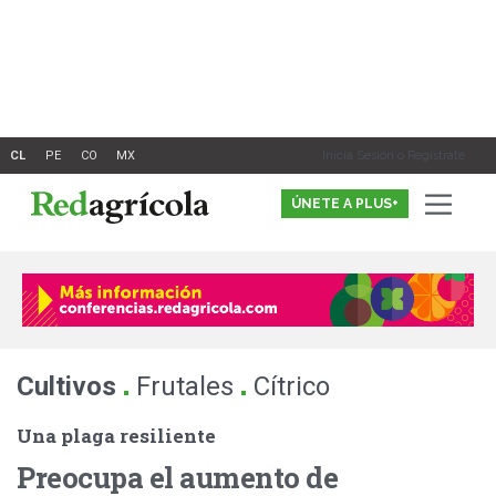
Ir
al
contenido
Inicia Sesión o Registrate
ÚNETE A PLUS+
.
.
Cultivos
Frutales
Cítrico
Una plaga resiliente
Preocupa el aumento de