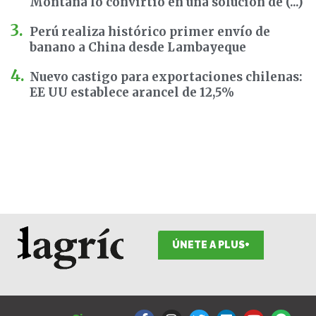
Montana lo convirtió en una solución de (...)
Perú realiza histórico primer envío de
banano a China desde Lambayeque
Nuevo castigo para exportaciones chilenas:
EE UU establece arancel de 12,5%
ÚNETE A PLUS+
F
I
T
L
Y
S
a
n
w
i
o
p