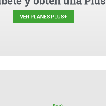
íbete y obtén una Plus
VER PLANES PLUS+
Perú