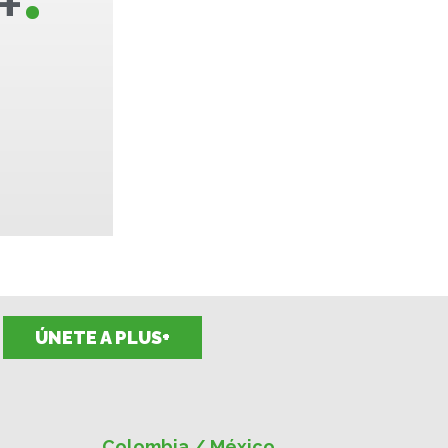
+
ÚNETE A PLUS+
Colombia / México