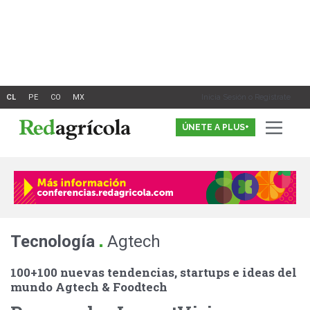
Ir
al
contenido
Inicia Sesión o Registrate
ÚNETE A PLUS+
.
Tecnología
Agtech
100+100 nuevas tendencias, startups e ideas del
mundo Agtech & Foodtech