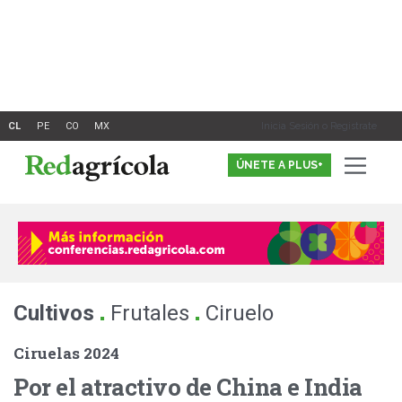
Ir
al
contenido
Inicia Sesión o Registrate
ÚNETE A PLUS+
.
.
Cultivos
Frutales
Ciruelo
Ciruelas 2024
Por el atractivo de China e India