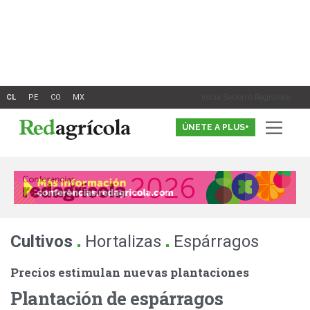
Ir
al
contenido
Inicia Sesión o Registrate
ÚNETE A PLUS+
.
.
Cultivos
Hortalizas
Espárragos
Precios estimulan nuevas plantaciones
Plantación de espárragos