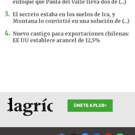
enfoque que Paula del Valle lleva dos dé (...)
El secreto estaba en los suelos de Ica, y
Montana lo convirtió en una solución de (...)
Nuevo castigo para exportaciones chilenas:
EE UU establece arancel de 12,5%
ÚNETE A PLUS+
F
I
T
L
Y
S
a
n
w
i
o
p