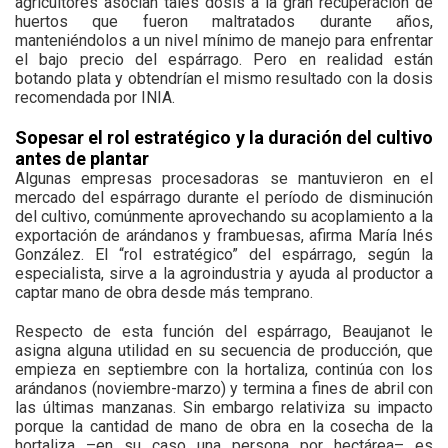
agricultores asocian tales dosis a la gran recuperación de
huertos que fueron maltratados durante años,
manteniéndolos a un nivel mínimo de manejo para enfrentar
el bajo precio del espárrago. Pero en realidad están
botando plata y obtendrían el mismo resultado con la dosis
recomendada por INIA.
Sopesar el rol estratégico y la duración del cultivo
antes de plantar
Algunas empresas procesadoras se mantuvieron en el
mercado del espárrago durante el período de disminución
del cultivo, comúnmente aprovechando su acoplamiento a la
exportación de arándanos y frambuesas, afirma María Inés
González. El “rol estratégico” del espárrago, según la
especialista, sirve a la agroindustria y ayuda al productor a
captar mano de obra desde más temprano.
Respecto de esta función del espárrago, Beaujanot le
asigna alguna utilidad en su secuencia de producción, que
empieza en septiembre con la hortaliza, continúa con los
arándanos (noviembre-marzo) y termina a fines de abril con
las últimas manzanas. Sin embargo relativiza su impacto
porque la cantidad de mano de obra en la cosecha de la
hortaliza –en su caso una persona por hectárea– es