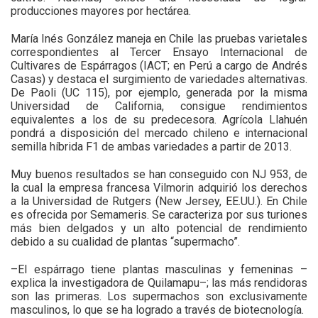
producciones mayores por hectárea.
María Inés González maneja en Chile las pruebas varietales
correspondientes al Tercer Ensayo Internacional de
Cultivares de Espárragos (IACT; en Perú a cargo de Andrés
Casas) y destaca el surgimiento de variedades alternativas.
De Paoli (UC 115), por ejemplo, generada por la misma
Universidad de California, consigue rendimientos
equivalentes a los de su predecesora. Agrícola Llahuén
pondrá a disposición del mercado chileno e internacional
semilla híbrida F1 de ambas variedades a partir de 2013.
Muy buenos resultados se han conseguido con NJ 953, de
la cual la empresa francesa Vilmorin adquirió los derechos
a la Universidad de Rutgers (New Jersey, EE.UU.). En Chile
es ofrecida por Semameris. Se caracteriza por sus turiones
más bien delgados y un alto potencial de rendimiento
debido a su cualidad de plantas “supermacho”.
–El espárrago tiene plantas masculinas y femeninas –
explica la investigadora de Quilamapu–; las más rendidoras
son las primeras. Los supermachos son exclusivamente
masculinos, lo que se ha logrado a través de biotecnología.