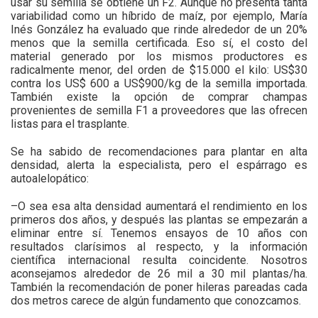
usar su semilla se obtiene un F2. Aunque no presenta tanta
variabilidad como un híbrido de maíz, por ejemplo, María
Inés González ha evaluado que rinde alrededor de un 20%
menos que la semilla certificada. Eso sí, el costo del
material generado por los mismos productores es
radicalmente menor, del orden de $15.000 el kilo: US$30
contra los US$ 600 a US$900/kg de la semilla importada.
También existe la opción de comprar champas
provenientes de semilla F1 a proveedores que las ofrecen
listas para el trasplante.
Se ha sabido de recomendaciones para plantar en alta
densidad, alerta la especialista, pero el espárrago es
autoalelopático:
–O sea esa alta densidad aumentará el rendimiento en los
primeros dos años, y después las plantas se empezarán a
eliminar entre sí. Tenemos ensayos de 10 años con
resultados clarísimos al respecto, y la información
científica internacional resulta coincidente. Nosotros
aconsejamos alrededor de 26 mil a 30 mil plantas/ha.
También la recomendación de poner hileras pareadas cada
dos metros carece de algún fundamento que conozcamos.