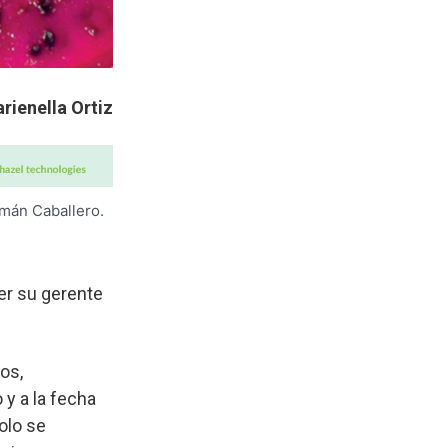
rienella Ortiz
mán Caballero.
er su gerente
os,
y a la fecha
olo se