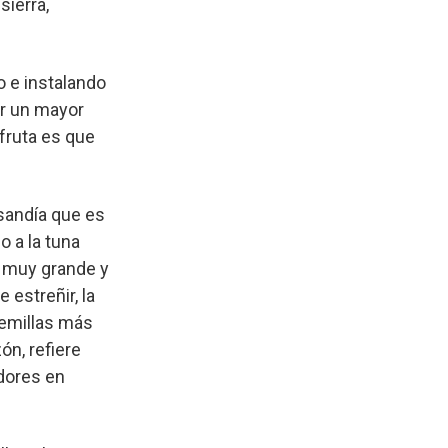
sierra,
o e instalando
or un mayor
fruta es que
 sandía que es
o a la tuna
a muy grande y
 estreñir, la
semillas más
ón, refiere
idores en