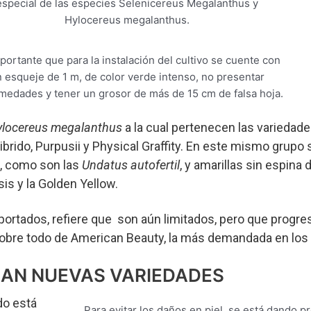
especial de las especies Selenicereus Megalanthus y
Hylocereus megalanthus.
portante que para la instalación del cultivo se cuente con
 esqueje de 1 m, de color verde intenso, no presentar
medades y tener un grosor de más de 15 cm de falsa hoja.
ylocereus megalanthus
a la cual pertenecen las variedade
brido, Purpusii y Physical Graffity. En este mismo grupo
a, como son las
Undatus autofertil
, y amarillas sin espina 
is y la Golden Yellow.
ortados, refiere que son aún limitados, pero que progr
obre todo de American Beauty, la más demandada en lo
AN NUEVAS VARIEDADES
do está
Para evitar los daños en piel, se está dando pr