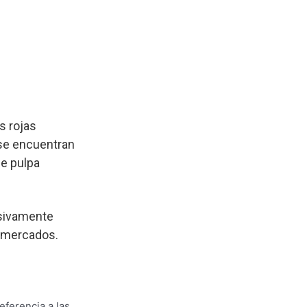
s rojas
 se encuentran
de pulpa
esivamente
s mercados.
eferencia a las