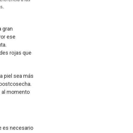
s.
a gran
Por ese
uta.
des rojas que
ya piel sea más
 postcosecha.
ue al momento
ue es necesario