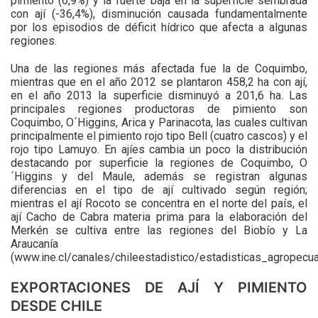
pimiento (6,9%) y la fuerte baja en la superficie sembrada
con ají (-36,4%), disminución causada fundamentalmente
por los episodios de déficit hídrico que afecta a algunas
regiones.
Una de las regiones más afectada fue la de Coquimbo,
mientras que en el año 2012 se plantaron 458,2 ha con ají,
en el año 2013 la superficie disminuyó a 201,6 ha. Las
principales regiones productoras de pimiento son
Coquimbo, O´Higgins, Arica y Parinacota, las cuales cultivan
principalmente el pimiento rojo tipo Bell (cuatro cascos) y el
rojo tipo Lamuyo. En ajíes cambia un poco la distribución
destacando por superficie la regiones de Coquimbo, O
´Higgins y del Maule, además se registran algunas
diferencias en el tipo de ají cultivado según región;
mientras el ají Rocoto se concentra en el norte del país, el
ají Cacho de Cabra materia prima para la elaboración del
Merkén se cultiva entre las regiones del Biobío y La
Araucanía
(www.ine.cl/canales/chileestadistico/estadisticas_agropecuar
EXPORTACIONES DE AJÍ Y PIMIENTO
DESDE CHILE