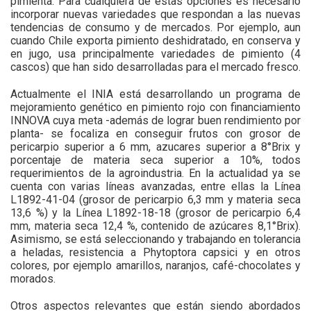
pimienta. Para cualquiera de estas opciones es necesario
incorporar nuevas variedades que respondan a las nuevas
tendencias de consumo y de mercados. Por ejemplo, aun
cuando Chile exporta pimiento deshidratado, en conserva y
en jugo, usa principalmente variedades de pimiento (4
cascos) que han sido desarrolladas para el mercado fresco.
Actualmente el INIA está desarrollando un programa de
mejoramiento genético en pimiento rojo con financiamiento
INNOVA cuya meta -además de lograr buen rendimiento por
planta- se focaliza en conseguir frutos con grosor de
pericarpio superior a 6 mm, azucares superior a 8°Brix y
porcentaje de materia seca superior a 10%, todos
requerimientos de la agroindustria. En la actualidad ya se
cuenta con varias líneas avanzadas, entre ellas la Línea
L1892-41-04 (grosor de pericarpio 6,3 mm y materia seca
13,6 %) y la Línea L1892-18-18 (grosor de pericarpio 6,4
mm, materia seca 12,4 %, contenido de azúcares 8,1°Brix).
Asimismo, se está seleccionando y trabajando en tolerancia
a heladas, resistencia a Phytoptora capsici y en otros
colores, por ejemplo amarillos, naranjos, café-chocolates y
morados.
Otros aspectos relevantes que están siendo abordados