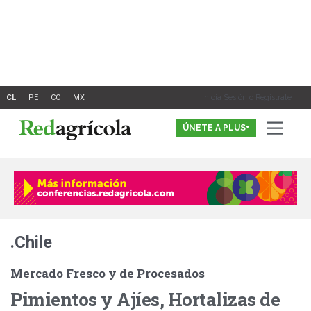
Ir
al
contenido
Inicia Sesión o Registrate
ÚNETE A PLUS+
.Chile
Mercado Fresco y de Procesados
Pimientos y Ajíes, Hortalizas de