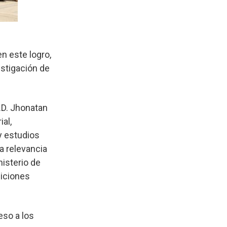
en este logro,
estigación de
.D. Jhonatan
al,
y estudios
a relevancia
nisterio de
diciones
so a los