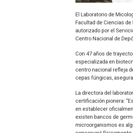
El Laboratorio de Micolo
Facultad de Ciencias de 
autorizado por el Servic
Centro Nacional de Depó
Con 47 años de trayector
especializada en biotecn
centro nacional refleja 
cepas fúngicas, aseguran
La directora del laborato
certificación pionera: “E
en establecer oficialme
existen bancos de germop
microorganismos es algo
conservará físicamente l