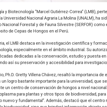
gía y Biotecnología “Marcel Gutiérrez-Correa” (LMB), perte
la Universidad Nacional Agraria La Molina (UNALM), ha si
io Nacional Forestal y de Fauna Silvestre (SERFOR) como 
sito de Cepas de Hongos en el Perú.
ia, el LMB destaca en la investigación científica y forma
ología, especialmente en el ámbito industrial. Su autori
décadas dedicadas a la conservación, estudio y puesta en 
do así su preservación y accesibilidad para investigacio
rio, Ph.D. Gretty Villena Chávez, resaltó la importancia de 
s un logro bastante importante para la universidad, que se
nte un centro de conservación de hongos a nivel naciona
lasma para plantas y otros tipos de biodiversidad, para
 nuevo y fundamental”. Además, destacó que el centro 
a biodiversidad, sino que brindará información abierta so