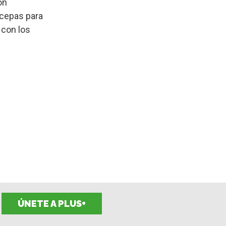
on
 cepas para
 con los
ÚNETE A PLUS+