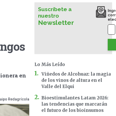
Suscríbete a
Ingr
nuestro
cor
ele
Newsletter
ongos
Lo Más Leído
Viñedos de Alcohuaz: la magia
pionera en
de los vinos de altura en el
Valle del Elqui
Bioestimulantes Latam 2026:
uipo Redagrícola
las tendencias que marcarán
el futuro de los bioinsumos