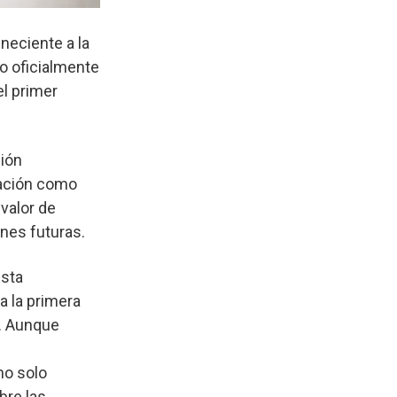
neciente a la
do oficialmente
el primer
ción
zación como
valor de
nes futuras.
esta
a la primera
l. Aunque
no solo
bre las