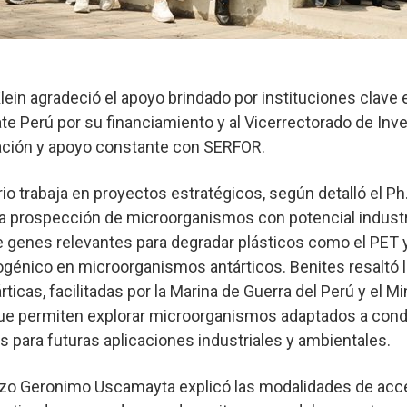
Klein agradeció el apoyo brindado por instituciones clave 
te Perú por su financiamiento y al Vicerrectorado de Inv
ación y apoyo constante con SERFOR.
rio trabaja en proyectos estratégicos, según detalló el Ph
la prospección de microorganismos con potencial industri
e genes relevantes para degradar plásticos como el PET 
génico en microorganismos antárticos. Benites resaltó l
ticas, facilitadas por la Marina de Guerra del Perú y el Mi
que permiten explorar microorganismos adaptados a con
 para futuras aplicaciones industriales y ambientales.
nzo Geronimo Uscamayta explicó las modalidades de acce