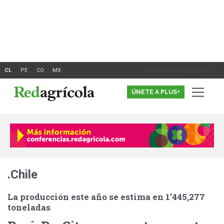
Ir
al
contenido
Inicia Sesión o Registrate
ÚNETE A PLUS+
.Chile
La producción este año se estima en 1ʼ445,277
toneladas