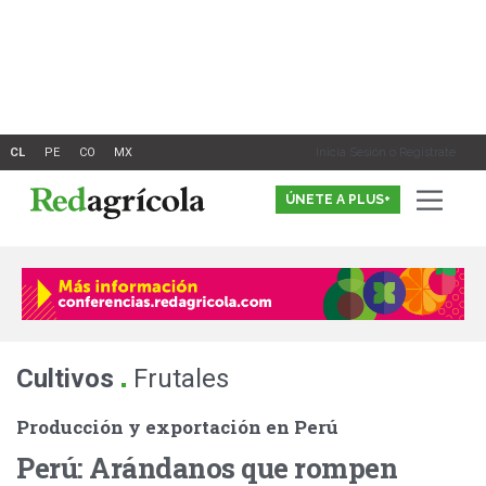
Ir
al
contenido
Inicia Sesión o Registrate
ÚNETE A PLUS+
.
Cultivos
Frutales
Producción y exportación en Perú
Perú: Arándanos que rompen