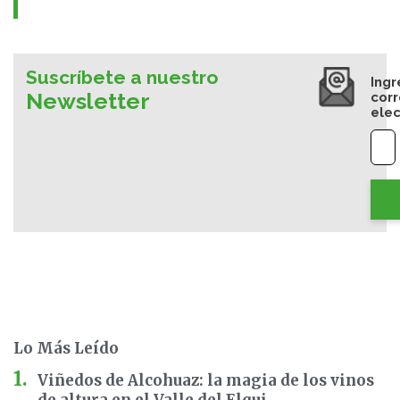
Suscríbete a nuestro
Ingr
Newsletter
cor
elec
Lo Más Leído
Viñedos de Alcohuaz: la magia de los vinos
de altura en el Valle del Elqui