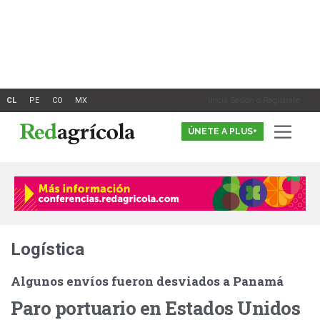
Ir
al
contenido
Inicia Sesión o Registrate
ÚNETE A PLUS+
Logística
Algunos envíos fueron desviados a Panamá
Paro portuario en Estados Unidos