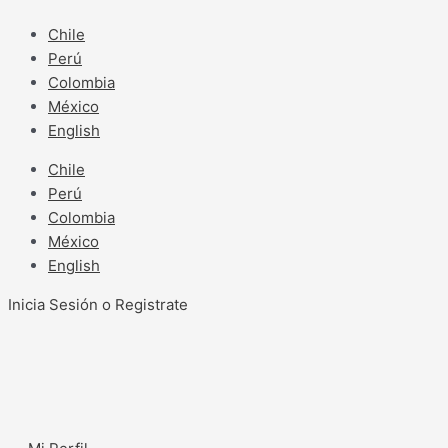
Ir
al
Chile
contenido
Perú
Colombia
México
English
Chile
Perú
Colombia
México
English
Inicia Sesión o Registrate