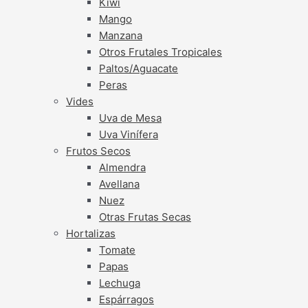
Kiwi
Mango
Manzana
Otros Frutales Tropicales
Paltos/Aguacate
Peras
Vides
Uva de Mesa
Uva Vinífera
Frutos Secos
Almendra
Avellana
Nuez
Otras Frutas Secas
Hortalizas
Tomate
Papas
Lechuga
Espárragos