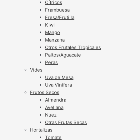
Cítricos
Frambuesa
Fresa/Frutilla
Kiwi
Mango
Manzana
Otros Frutales Tropicales
Paltos/Aguacate
Peras
Vides
Uva de Mesa
Uva Vinífera
Frutos Secos
Almendra
Avellana
Nuez
Otras Frutas Secas
Hortalizas
Tomate