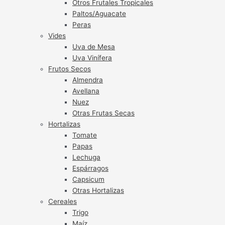
Otros Frutales Tropicales
Paltos/Aguacate
Peras
Vides
Uva de Mesa
Uva Vinífera
Frutos Secos
Almendra
Avellana
Nuez
Otras Frutas Secas
Hortalizas
Tomate
Papas
Lechuga
Espárragos
Capsicum
Otras Hortalizas
Cereales
Trigo
Maíz