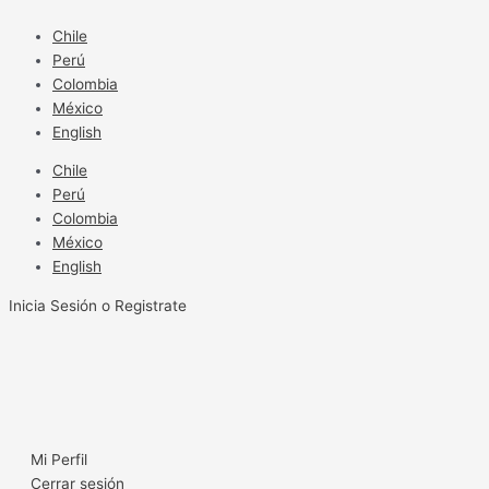
Ir
al
Chile
contenido
Perú
Colombia
México
English
Chile
Perú
Colombia
México
English
Inicia Sesión o Registrate
Mi Perfil
Cerrar sesión