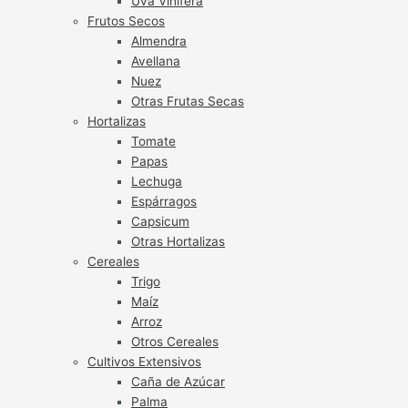
Uva Vinífera
Frutos Secos
Almendra
Avellana
Nuez
Otras Frutas Secas
Hortalizas
Tomate
Papas
Lechuga
Espárragos
Capsicum
Otras Hortalizas
Cereales
Trigo
Maíz
Arroz
Otros Cereales
Cultivos Extensivos
Caña de Azúcar
Palma