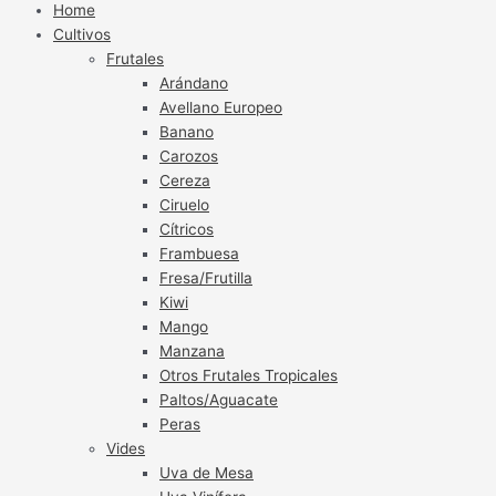
Home
Cultivos
Frutales
Arándano
Avellano Europeo
Banano
Carozos
Cereza
Ciruelo
Cítricos
Frambuesa
Fresa/Frutilla
Kiwi
Mango
Manzana
Otros Frutales Tropicales
Paltos/Aguacate
Peras
Vides
Uva de Mesa