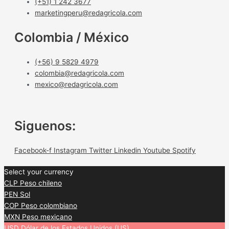
(+51) 1 242 3677
marketingperu@redagricola.com
Colombia / México
(+56) 9 5829 4979
colombia@redagricola.com
mexico@redagricola.com
Siguenos:
Facebook-f
Instagram
Twitter
Linkedin
Youtube
Spotify
Select your currency
CLP
Peso chileno
PEN
Sol
COP
Peso colombiano
MXN
Peso mexicano
USD
Dólar de los Estados Unidos (US)