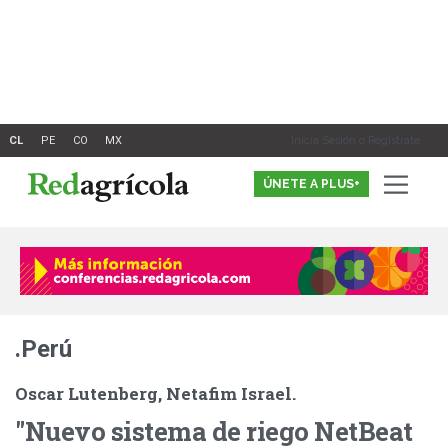
Ir
al
contenido
Inicia Sesión o Registrate
ÚNETE A PLUS+
.Perú
Oscar Lutenberg, Netafim Israel.
"Nuevo sistema de riego NetBeat