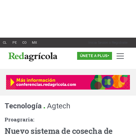
Ir
al
contenido
Inicia Sesión o Registrate
ÚNETE A PLUS+
.
Tecnología
Agtech
Proagraria:
Nuevo sistema de cosecha de