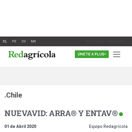
Ir
al
contenido
Inicia Sesión o Registrate
ÚNETE A PLUS+
.Chile
NUEVAVID: ARRA® Y ENTAV®
01 de Abril 2020
Equipo Redagrícola