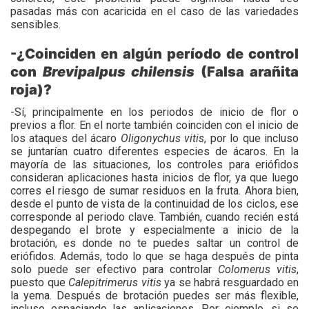
pasadas más con acaricida en el caso de las variedades
sensibles.
-¿Coinciden en algún período de control
con
Brevipalpus chilensis
(Falsa arañita
roja)?
-Sí, principalmente en los periodos de inicio de flor o
previos a flor. En el norte también coinciden con el inicio de
los ataques del ácaro
Oligonychus vitis
, por lo que incluso
se juntarían cuatro diferentes especies de ácaros. En la
mayoría de las situaciones, los controles para eriófidos
consideran aplicaciones hasta inicios de flor, ya que luego
corres el riesgo de sumar residuos en la fruta. Ahora bien,
desde el punto de vista de la continuidad de los ciclos, ese
corresponde al periodo clave. También, cuando recién está
despegando el brote y especialmente a inicio de la
brotación, es donde no te puedes saltar un control de
eriófidos. Además, todo lo que se haga después de pinta
solo puede ser efectivo para controlar
Colomerus
vitis
,
puesto que
Calepitrimerus
vitis
ya se habrá resguardado en
la yema. Después de brotación puedes ser más flexible,
incluso espaciando las aplicaciones. Por ejemplo, si se