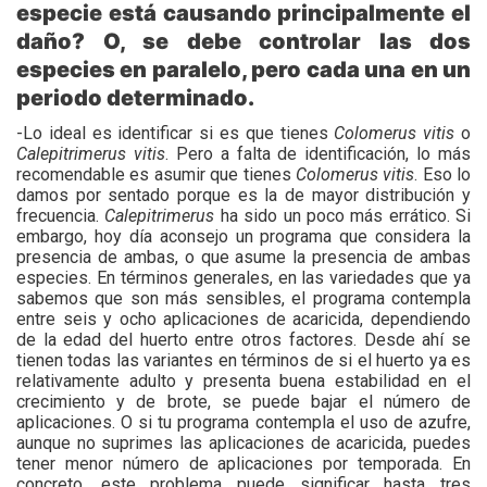
especie está causando principalmente el
daño? O, se debe controlar las dos
especies en paralelo, pero cada una en un
periodo determinado.
-Lo ideal es identificar si es que tienes
Colomerus
vitis
o
Calepitrimerus
vitis
. Pero a falta de identificación, lo más
recomendable es asumir que tienes
Colomerus
vitis
. Eso lo
damos por sentado porque es la de mayor distribución y
frecuencia.
Calepitrimerus
ha sido un poco más errático. Si
embargo, hoy día aconsejo un programa que considera la
presencia de ambas, o que asume la presencia de ambas
especies. En términos generales, en las variedades que ya
sabemos que son más sensibles, el programa contempla
entre seis y ocho aplicaciones de acaricida, dependiendo
de la edad del huerto entre otros factores. Desde ahí se
tienen todas las variantes en términos de si el huerto ya es
relativamente adulto y presenta buena estabilidad en el
crecimiento y de brote, se puede bajar el número de
aplicaciones. O si tu programa contempla el uso de azufre,
aunque no suprimes las aplicaciones de acaricida, puedes
tener menor número de aplicaciones por temporada. En
concreto, este problema puede significar hasta tres