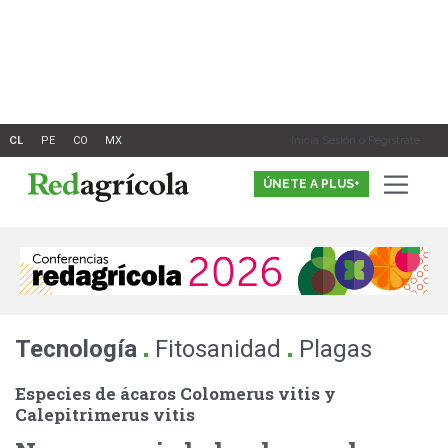
Ir
al
contenido
Inicia Sesión o Registrate
ÚNETE A PLUS+
.
.
Tecnología
Fitosanidad
Plagas
Especies de ácaros Colomerus vitis y
Calepitrimerus vitis