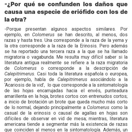
-¿Por qué se confunden los daños que
causa una especie de eriófido con los de
la otra?
-Porque presentan algunos aspectos similares. Por
ejemplo, en
Colomerus
se han descrito, al menos, dos
razas y hasta tres. Una corresponde a la raza de la yema y
la otra corresponde a la raza de la Erinosis. Pero además
se ha reportado una tercera raza a la que se ha llamado
migratoria o vagabunda. Me resulta muy difícil saber si la
literatura antigua realmente se refiere a la raza migratoria
de
Colomerus
o corresponde a la descripción de
Calepitrimerus
. Casi toda la literatura española o europea,
por ejemplo, habla de
Calepitrimerus
asociándolo a la
‘Acariosis de la vid’,
lo que corresponde a la sintomatología
de las hojas encarrujadas hacia el envés, punteadura
amarillenta en la hoja, brotes cortos con entrenudos cortos;
a inicio de brotación un brote que queda mucho más corto
de lo normal, dejando principalmente a
Colomerus
como la
casual de la erinosis o causal de agallas en hojas son
difíciles de observar en vid de mesa; mientras, literatura
americana tiende a segmentar más la existencia de razas
que coinciden al menos en la sintomatología. Además, un