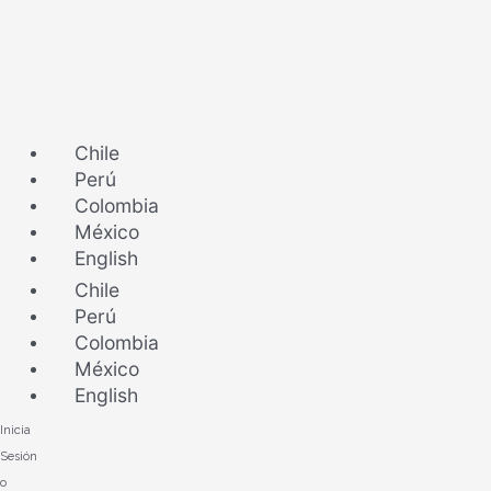
Ir
al
contenido
Chile
Perú
Colombia
México
English
Chile
Perú
Colombia
México
English
Inicia
Sesión
o