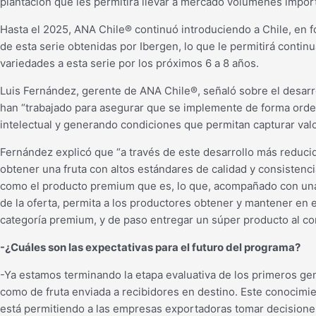
plantación que les permitirá llevar a mercado volúmenes importa
Hasta el 2025, ANA Chile® continuó introduciendo a Chile, en f
de esta serie obtenidas por Ibergen, lo que le permitirá conti
variedades a esta serie por los próximos 6 a 8 años.
Luis Fernández, gerente de ANA Chile®, señaló sobre el desarr
han “trabajado para asegurar que se implemente de forma ord
intelectual y generando condiciones que permitan capturar valo
Fernández explicó que “a través de este desarrollo más reduci
obtener una fruta con altos estándares de calidad y consistenc
como el producto premium que es, lo que, acompañado con una 
de la oferta, permita a los productores obtener y mantener en e
categoría premium, y de paso entregar un súper producto al c
-¿Cuáles son las expectativas para el futuro del programa?
-Ya estamos terminando la etapa evaluativa de los primeros gen
como de fruta enviada a recibidores en destino. Este conocimie
está permitiendo a las empresas exportadoras tomar decisiones