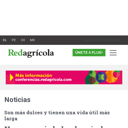
Ir
al
contenido
Inicia Sesión o Registrate
ÚNETE A PLUS+
Noticias
Son más dulces y tienen una vida útil más
larga