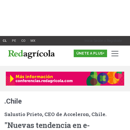
Ir
al
contenido
Inicia Sesión o Registrate
ÚNETE A PLUS+
.Chile
Salustio Prieto, CEO de Acceleron, Chile.
"Nuevas tendencia en e-