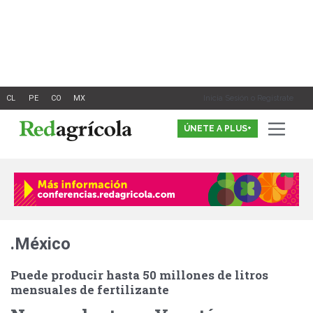
Ir
al
contenido
Inicia Sesión o Registrate
ÚNETE A PLUS+
.México
Puede producir hasta 50 millones de litros
mensuales de fertilizante