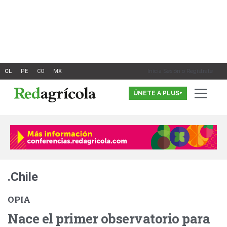
Ir
al
contenido
Inicia Sesión o Registrate
ÚNETE A PLUS+
.Chile
OPIA
Nace el primer observatorio para