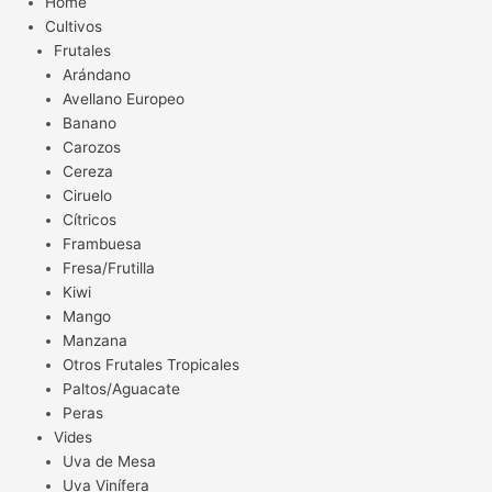
Home
Cultivos
Frutales
Arándano
Avellano Europeo
Banano
Carozos
Cereza
Ciruelo
Cítricos
Frambuesa
Fresa/Frutilla
Kiwi
Mango
Manzana
Otros Frutales Tropicales
Paltos/Aguacate
Peras
Vides
Uva de Mesa
Uva Vinífera