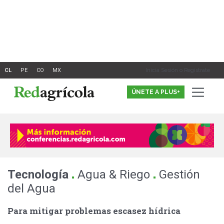
Ir
al
contenido
Inicia Sesión o Registrate
ÚNETE A PLUS+
.
.
Tecnología
Agua & Riego
Gestión
del Agua
Para mitigar problemas escasez hídrica