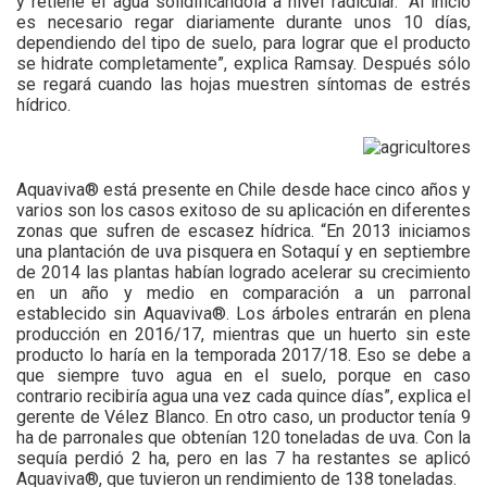
y retiene el agua solidificándola a nivel radicular. “Al inicio
es necesario regar diariamente durante unos 10 días,
dependiendo del tipo de suelo, para lograr que el producto
se hidrate completamente”, explica Ramsay. Después sólo
se regará cuando las hojas muestren síntomas de estrés
hídrico.
Aquaviva® está presente en Chile desde hace cinco años y
varios son los casos exitoso de su aplicación en diferentes
zonas que sufren de escasez hídrica. “En 2013 iniciamos
una plantación de uva pisquera en Sotaquí y en septiembre
de 2014 las plantas habían logrado acelerar su crecimiento
en un año y medio en comparación a un parronal
establecido sin Aquaviva®. Los árboles entrarán en plena
producción en 2016/17, mientras que un huerto sin este
producto lo haría en la temporada 2017/18. Eso se debe a
que siempre tuvo agua en el suelo, porque en caso
contrario recibiría agua una vez cada quince días”, explica el
gerente de Vélez Blanco. En otro caso, un productor tenía 9
ha de parronales que obtenían 120 toneladas de uva. Con la
sequía perdió 2 ha, pero en las 7 ha restantes se aplicó
Aquaviva®, que tuvieron un rendimiento de 138 toneladas.