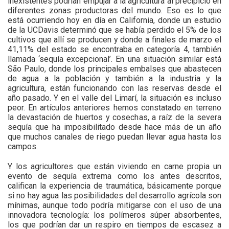
inexistentes podrían empujar a la agricultura al precipicio en
diferentes zonas productoras del mundo. Eso es lo que
está ocurriendo hoy en día en California, donde un estudio
de la UCDavis determinó que se había perdido el 5% de los
cultivos que allí se producen y donde a finales de marzo el
41,11% del estado se encontraba en categoría 4, también
llamada ‘sequía excepcional’. En una situación similar está
São Paulo, donde los principales embalses que abastecen
de agua a la población y también a la industria y la
agricultura, están funcionando con las reservas desde el
año pasado. Y en el valle del Limarí, la situación es incluso
peor. En artículos anteriores hemos constatado en terreno
la devastación de huertos y cosechas, a raíz de la severa
sequía que ha imposibilitado desde hace más de un año
que muchos canales de riego puedan llevar agua hasta los
campos.
Y los agricultores que están viviendo en carne propia un
evento de sequía extrema como los antes descritos,
califican la experiencia de traumática, básicamente porque
si no hay agua las posibilidades del desarrollo agrícola son
mínimas, aunque todo podría mitigarse con el uso de una
innovadora tecnología: los polímeros súper absorbentes,
los que podrían dar un respiro en tiempos de escasez a