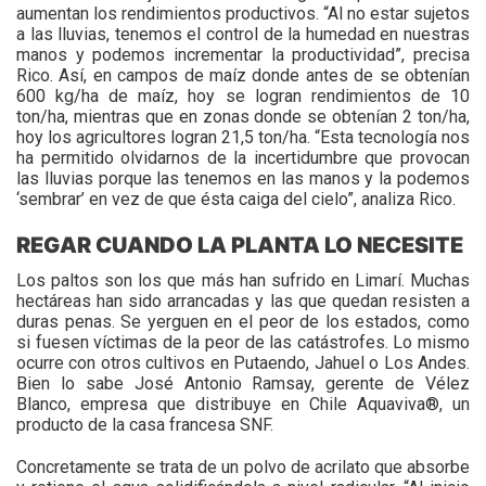
aumentan los rendimientos productivos. “Al no estar sujetos
a las lluvias, tenemos el control de la humedad en nuestras
manos y podemos incrementar la productividad”, precisa
Rico. Así, en campos de maíz donde antes de se obtenían
600 kg/ha de maíz, hoy se logran rendimientos de 10
ton/ha, mientras que en zonas donde se obtenían 2 ton/ha,
hoy los agricultores logran 21,5 ton/ha. “Esta tecnología nos
ha permitido olvidarnos de la incertidumbre que provocan
las lluvias porque las tenemos en las manos y la podemos
‘sembrar’ en vez de que ésta caiga del cielo”, analiza Rico.
REGAR CUANDO LA PLANTA LO NECESITE
Los paltos son los que más han sufrido en Limarí. Muchas
hectáreas han sido arrancadas y las que quedan resisten a
duras penas. Se yerguen en el peor de los estados, como
si fuesen víctimas de la peor de las catástrofes. Lo mismo
ocurre con otros cultivos en Putaendo, Jahuel o Los Andes.
Bien lo sabe José Antonio Ramsay, gerente de Vélez
Blanco, empresa que distribuye en Chile Aquaviva®, un
producto de la casa francesa SNF.
Concretamente se trata de un polvo de acrilato que absorbe