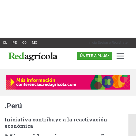
Ir
al
contenido
Inicia Sesión o Registrate
ÚNETE A PLUS+
.Perú
Iniciativa contribuye a la reactivación
económica