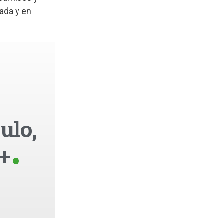
zada y en
ulo,
+