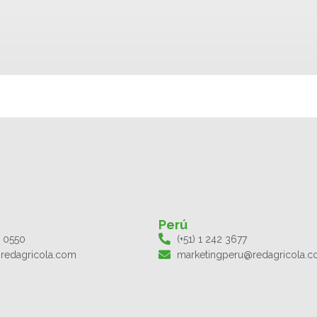
Perú
1 0550
(+51) 1 242 3677
redagricola.com
marketingperu@redagricola.