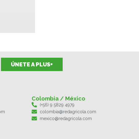
ÚNETE A PLUS+
Colombia / México
(+56) 9 5829 4979
com
colombia@redagricola.com
mexico@redagricola.com