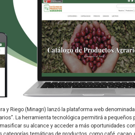
tura y Riego (Minagri) lanzó la plataforma web denominad
arios”. La herramienta tecnológica permitirá a pequeños
 masificar su alcance y acceder a más oportunidades com
s categorías temáticas de productos, como café, cacao, 