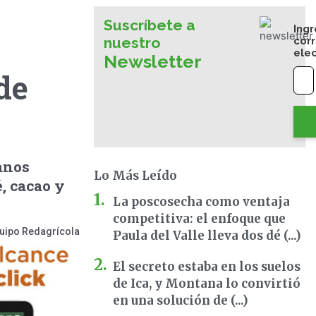
Suscríbete a
Ingr
nuestro
cor
ele
Newsletter
de
anos
Lo Más Leído
, cacao y
La poscosecha como ventaja
competitiva: el enfoque que
uipo Redagrícola
Paula del Valle lleva dos dé (...)
El secreto estaba en los suelos
de Ica, y Montana lo convirtió
en una solución de (...)