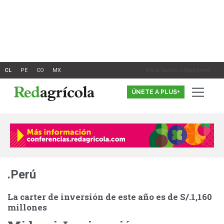
Ir
al
contenido
Inicia Sesión o Registrate
ÚNETE A PLUS+
.Perú
La carter de inversión de este año es de S/.1,160
millones