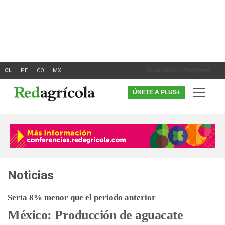
Ir
al
contenido
Inicia Sesión o Registrate
ÚNETE A PLUS+
Noticias
Sería 8% menor que el periodo anterior
México: Producción de aguacate