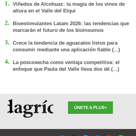
Viñedos de Alcohuaz: la magia de los vinos de
altura en el Valle del Elqui
Bioestimulantes Latam 2026: las tendencias que
marcarán el futuro de los bioinsumos
Crece la tendencia de aguacates listos para
consumir mediante una aplicación fiable (...)
La poscosecha como ventaja competitiva: el
enfoque que Paula del Valle lleva dos dé (...)
ÚNETE A PLUS+
F
I
T
L
Y
S