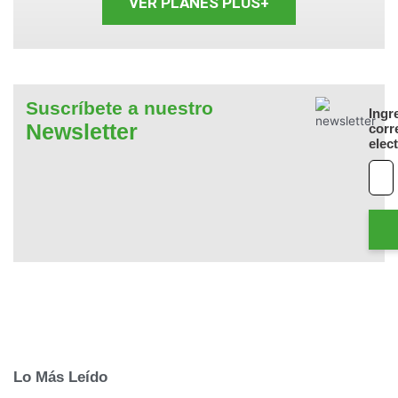
VER PLANES PLUS+
Suscríbete a nuestro
Ingr
Newsletter
corr
elec
Lo Más Leído