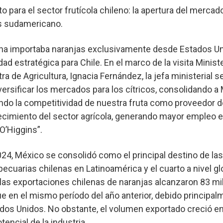
o para el sector frutícola chileno: la apertura del merca
ís sudamericano.
cha importaba naranjas exclusivamente desde Estados Un
d estratégica para Chile. En el marco de la visita Ministe
a de Agricultura, Ignacia Fernández, la jefa ministerial s
versificar los mercados para los cítricos, consolidando 
ndo la competitividad de nuestra fruta como proveedor d
recimiento del sector agrícola, generando mayor empleo 
O’Higgins”.
24, México se consolidó como el principal destino de las
ecuarias chilenas en Latinoamérica y el cuarto a nivel glo
las exportaciones chilenas de naranjas alcanzaron 83 mi
 en el mismo período del año anterior, debido principalm
dos Unidos. No obstante, el volumen exportado creció en
tencial de la industria.