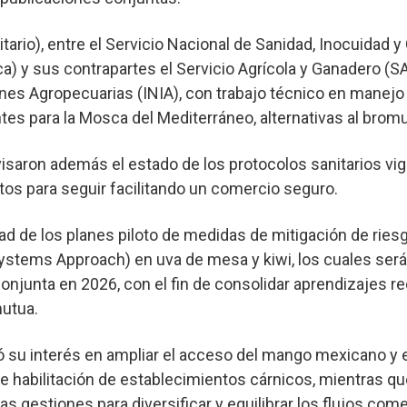
ario), entre el Servicio Nacional de Sanidad, Inocuidad y
a) y sus contrapartes el Servicio Agrícola y Ganadero (SA
ones Agropecuarias (INIA), con trabajo técnico en manejo
tes para la Mosca del Mediterráneo, alternativas al bromu
saron además el estado de los protocolos sanitarios vig
os para seguir facilitando un comercio seguro.
ad de los planes piloto de medidas de mitigación de ries
stems Approach) en uva de mesa y kiwi, los cuales será
onjunta en 2026, con el fin de consolidar aprendizajes r
mutua.
eró su interés en ampliar el acceso del mango mexicano y 
e habilitación de establecimientos cárnicos, mientras q
as gestiones para diversificar y equilibrar los flujos come