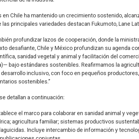
os en Chile ha mantenido un crecimiento sostenido, alca
 las principales variedades destacan Fukumoto, Lane Lat
mbién profundizar lazos de cooperación, donde la minist
xto desafiante, Chile y México profundizan su agenda c
tífica, sanidad vegetal y animal y facilitación del comerc
ca)— bajo estándares sostenibles. Reafirmamos la agricul
y desarrollo inclusivo, con foco en pequeños productores
ntarios sostenibles.”
e detallan a continuación:
blece el marco para colaborar en sanidad animal y vegeta
drica; agricultura familiar; sistemas productivos sustent
laguicidas. Incluye intercambio de información y tecnologí
 publicaciones conjuntas.