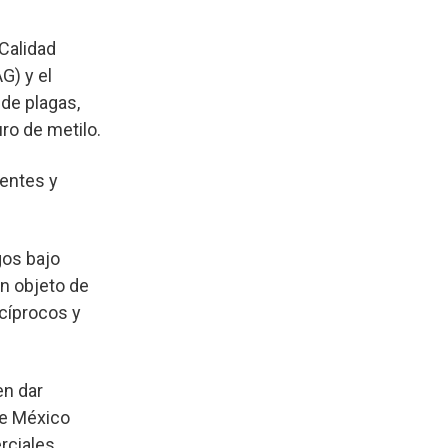
 Calidad
G) y el
 de plagas,
ro de metilo.
entes y
gos bajo
n objeto de
ecíprocos y
en dar
ue México
rciales.