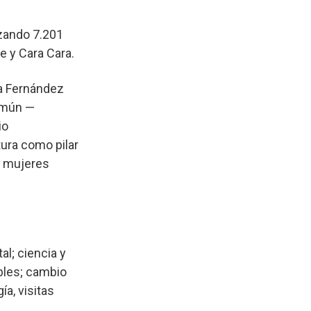
nzando 7.201
e y Cara Cara.
ra Fernández
omún —
io
tura como pilar
, mujeres
l; ciencia y
ables; cambio
a, visitas