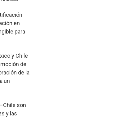
tificación
ación en
ngible para
xico y Chile
romoción de
oración de la
a un
–Chile son
s y las