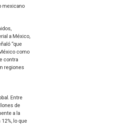
do mexicano
idos,
rial a México,
eñaló “que
a México como
e contra
en regiones
bal. Entre
llones de
ente a la
 12%, lo que