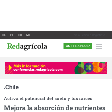
Ir
al
contenido
Inicia Sesión o Registrate
ÚNETE A PLUS+
.Chile
Activa el potencial del suelo y tus raíces
Mejora la absorción de nutrientes